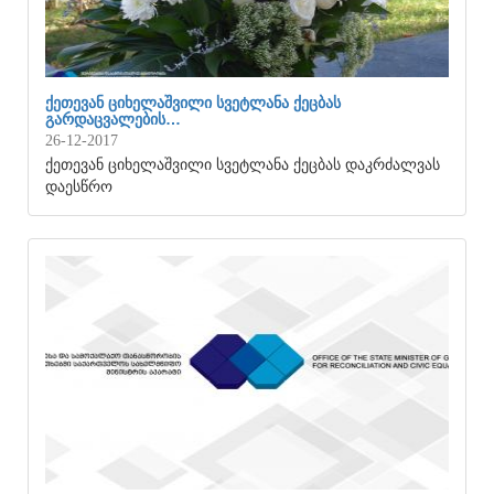
ᲥᲔᲗᲔᲕᲐᲜ ᲪᲘᲮᲔᲚᲐᲨᲕᲘᲚᲘ ᲡᲕᲔᲢᲚᲐᲜᲐ ᲥᲔᲪᲑᲐᲡ
ᲒᲐᲠᲓᲐᲪᲕᲐᲚᲔᲑᲘᲡ…
26-12-2017
ქეთევან ციხელაშვილი სვეტლანა ქეცბას დაკრძალვას
დაესწრო