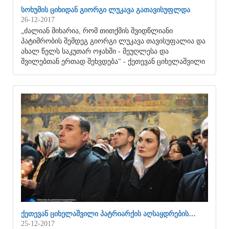
ᲡᲝᲮᲣᲛᲘᲡ ᲪᲘᲮᲘᲓᲐᲜ ᲒᲘᲝᲠᲒᲘ ᲚᲣᲙᲐᲕᲐ ᲒᲐᲗᲐᲕᲘᲡᲣᲤᲚᲓᲐ
26-12-2017
„ძალიან მიხარია, რომ თითქმის შვიდწლიანი
პატიმრობის შემდეგ გიორგი ლუკავა თავისუფალია და
ახალ წელს საკუთარ ოჯახში - მეუღლესა და
შვილებთან ერთად შეხვდება" - ქეთევან ციხელაშვილი
ᲥᲔᲗᲔᲕᲐᲜ ᲪᲘᲮᲔᲚᲐᲨᲕᲘᲚᲘ ᲞᲐᲢᲠᲘᲐᲠᲥᲘᲡ ᲐᲦᲡᲐᲧᲓᲠᲔᲑᲘᲡ…
25-12-2017