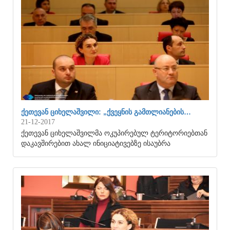
ᲥᲔᲗᲔᲕᲐᲜ ᲪᲘᲮᲔᲚᲐᲨᲕᲘᲚᲘ: „ᲥᲕᲔᲧᲜᲘᲡ ᲒᲐᲛᲗᲚᲘᲐᲜᲔᲑᲘᲡ…
21-12-2017
ქეთევან ციხელაშვილმა ოკუპირებულ ტერიტორიებთან
დაკავშირებით ახალ ინიციატივებზე ისაუბრა