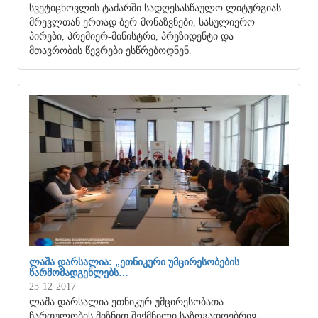
სვეტიცხოვლის ტაძარში სადღესასწაულო ლიტურგიას
მრევლთან ერთად ბერ-მონაზვნები, სასულიერო
პირები, პრემიერ-მინისტრი, პრეზიდენტი და
მთავრობის წევრები ესწრებოდნენ.
ᲚᲐᲨᲐ ᲓᲐᲠᲡᲐᲚᲘᲐ: „ᲔᲗᲜᲘᲙᲣᲠᲘ ᲣᲛᲪᲘᲠᲔᲡᲝᲑᲔᲑᲘᲡ
ᲬᲐᲠᲛᲝᲛᲐᲓᲒᲔᲜᲚᲔᲑᲡ…
25-12-2017
ლაშა დარსალია ეთნიკურ უმცირესობათა
ჩართულობის მიზნით შექმნილი საზოგადოებრივ-