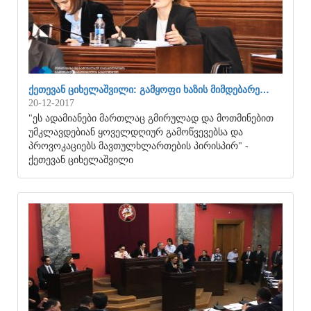
ᲥᲔᲗᲔᲕᲐᲜ ᲪᲘᲮᲔᲚᲐᲨᲕᲘᲚᲘ: ᲒᲐᲛᲧᲝᲤᲘ ᲮᲐᲖᲘᲡ ᲛᲘᲛᲓᲔᲑᲐᲠᲔ…
20-12-2017
"ეს ადამიანები მართლაც გმირულად და მოთმინებით
უმკლავდებიან ყოველდღიურ გამოწვევებსა და
პროვოკაციებს მავთულხლართების პირისპირ" -
ქეთევან ციხელაშვილი