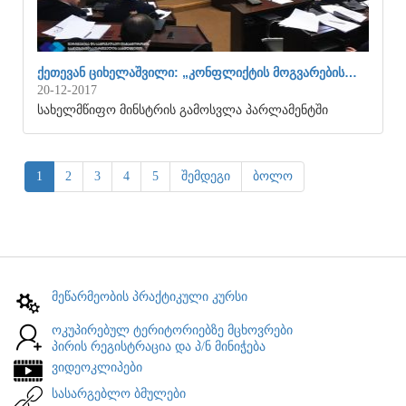
ᲥᲔᲗᲔᲕᲐᲜ ᲪᲘᲮᲔᲚᲐᲨᲕᲘᲚᲘ: „ᲙᲝᲜᲤᲚᲘᲥᲢᲘᲡ ᲛᲝᲒᲕᲐᲠᲔᲑᲘᲡ…
20-12-2017
სახელმწიფო მინსტრის გამოსვლა პარლამენტში
1
2
3
4
5
შემდეგი
ბოლო
მეწარმეობის პრაქტიკული კურსი
ოკუპირებულ ტერიტორიებზე მცხოვრები
პირის რეგისტრაცია და პ/ნ მინიჭება
ვიდეოკლიპები
სასარგებლო ბმულები