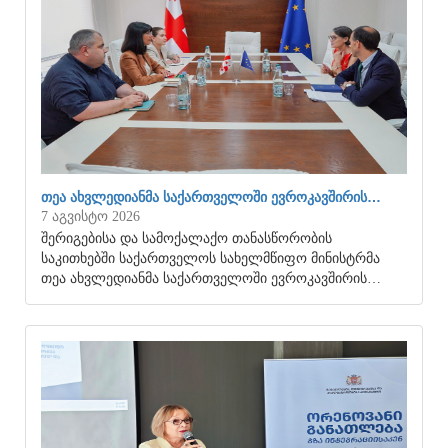
ᲗᲔᲐ ᲐᲮᲕᲚᲔᲓᲘᲐᲜᲛᲐ ᲡᲐᲥᲐᲠᲗᲕᲔᲚᲝᲨᲘ ᲔᲕᲠᲝᲙᲐᲕᲨᲘᲠᲘᲡ…
7 აგვისტო 2026
შერიგებისა და სამოქალაქო თანასწორობის
საკითხებში საქართველოს სახელმწიფო მინისტრმა
თეა ახვლედიანმა საქართველოში ევროკავშირის…