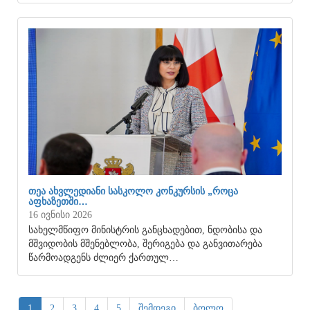
ᲗᲔᲐ ᲐᲮᲕᲚᲔᲓᲘᲐᲜᲘ ᲡᲐᲡᲙᲝᲚᲝ ᲙᲝᲜᲙᲣᲠᲡᲘᲡ „ᲠᲝᲪᲐ
ᲐᲤᲮᲐᲖᲔᲗᲨᲘ…
16 ივნისი 2026
სახელმწიფო მინისტრის განცხადებით, ნდობისა და
მშვიდობის მშენებლობა, შერიგება და განვითარება
წარმოადგენს ძლიერ ქართულ…
1
2
3
4
5
შემდეგი
ბოლო