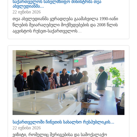
ᲡᲐᲥᲐᲠᲗᲕᲔᲚᲝᲡ ᲡᲐᲮᲔᲚᲛᲬᲘᲤᲝ ᲛᲘᲜᲘᲡᲢᲠᲛᲐ ᲗᲔᲐ
ᲐᲮᲕᲚᲔᲓᲘᲐᲜᲛᲐ…
22 ივნისი 2026
თეა ახვლედიანმა ყურადღება გაამახვილა 1990-იანი
წლების შეიარაღებული მოქმედებების და 2008 წლის
აგვისტოს რუსეთ-საქართველოს…
ᲡᲐᲥᲐᲠᲗᲕᲔᲚᲝᲨᲘ ᲩᲘᲜᲔᲗᲘᲡ ᲡᲐᲮᲐᲚᲮᲝ ᲠᲔᲡᲞᲣᲑᲚᲘᲙᲘᲡ…
22 ივნისი 2026
ვიზიტი, რომელიც შერიგებისა და სამოქალაქო