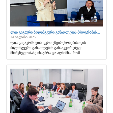
ᲚᲘᲐ ᲒᲘᲒᲐᲣᲠᲘ ᲑᲘᲚᲘᲜᲒᲕᲣᲠᲘ ᲒᲐᲜᲐᲗᲚᲔᲑᲘᲡ ᲞᲠᲝᲒᲠᲐᲛᲘᲡ…
14 ივლისი 2026
ლია გიგაურმა ეთნიკური უმცირესობებისთვის
ბილინგვური განათლების განსაკუთრებულ
მნიშვნელობაზე ისაუბრა და აღნიშნა, რომ…