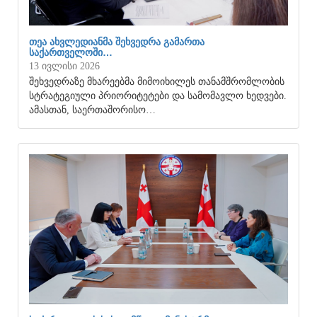
ᲗᲔᲐ ᲐᲮᲕᲚᲔᲓᲘᲐᲜᲛᲐ ᲨᲔᲮᲕᲔᲓᲠᲐ ᲒᲐᲛᲐᲠᲗᲐ
ᲡᲐᲥᲐᲠᲗᲕᲔᲚᲝᲨᲘ…
13 ივლისი 2026
შეხვედრაზე მხარეებმა მიმოიხილეს თანამშრომლობის
სტრატეგიული პრიორიტეტები და სამომავლო ხედვები.
ამასთან, საერთაშორისო…